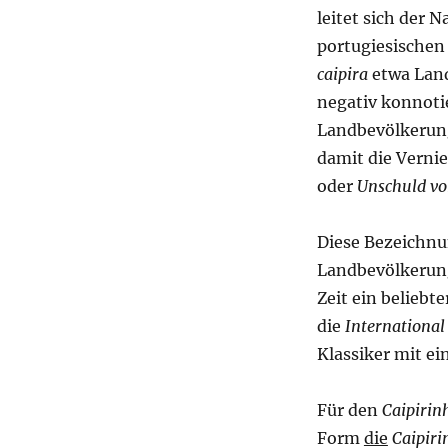
leitet sich der
portugiesische
caipira
etwa Lan
negativ konnoti
Landbevölkerun
damit die Verni
oder
Unschuld v
Diese Bezeichnu
Landbevölkerung
Zeit ein beliebt
die
International
Klassiker mit e
Für den
Caipirin
Form
die
Caipiri