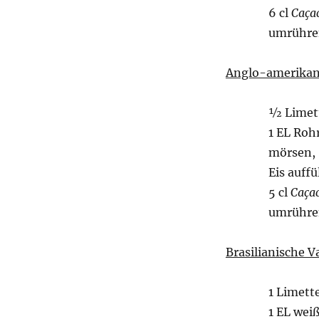
6 cl
Caça
umrühre
Anglo-amerikani
½ Limett
1 EL Roh
mörsen,
Eis auffü
5 cl
Caça
umrühre
Brasilianische V
1 Limett
1 EL wei