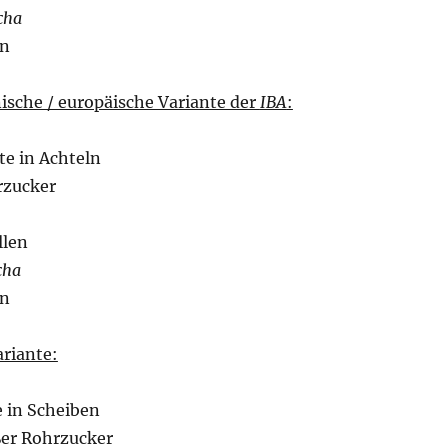
cha
n
sche / europäische Variante der
IBA
:
e in Achteln
rzucker
llen
cha
n
ariante:
e in Scheiben
ßer Rohrzucker