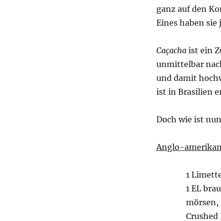
ganz auf den Ko
Eines haben sie 
Caçacha
ist ein 
unmittelbar nach
und damit hochw
ist in Brasilien e
Doch wie ist nun
Anglo-amerikani
1 Limett
1 EL bra
mörsen,
Crushed 