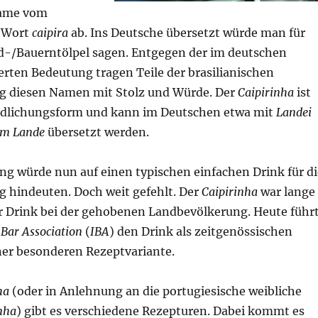
 Name vom
n Wort
caipira
ab. Ins Deutsche übersetzt würde man für
d-/Bauerntölpel sagen. Entgegen der im deutschen
erten Bedeutung tragen Teile der brasilianischen
g diesen Namen mit Stolz und Würde. Der
Caipirinha
ist
edlichungsform und kann im Deutschen etwa mit
Landei
om Lande
übersetzt werden.
ng würde nun auf einen typischen einfachen Drink für di
 hindeuten. Doch weit gefehlt. Der
Caipirinha
war lange
er Drink bei der gehobenen Landbevölkerung. Heute führ
Bar
Association
(
IBA
) den Drink als zeitgenössischen
iner besonderen Rezeptvariante.
ha
(oder in Anlehnung an die portugiesische weibliche
nha
) gibt es verschiedene Rezepturen. Dabei kommt es