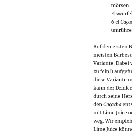
mörsen,
Eiswürfel
6 cl
Caça
umrühre
Auf den ersten B
meisten Barbesuc
Variante. Dabei w
zu fein!) aufgef
diese Variante m
kann der Drink r
durch seine Hers
den
Caçacha
ents
mit Lime Juice o
weg. Wir empfehl
Lime Juice könn