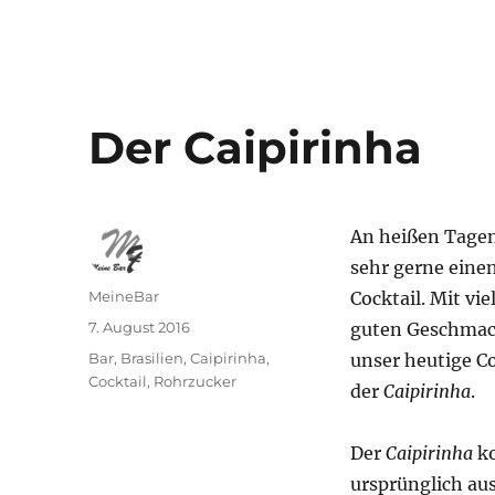
Der Caipirinha
An heißen Tage
sehr gerne eine
Autor
MeineBar
Cocktail. Mit vi
Veröffentlicht
7. August 2016
guten Geschmac
am
Schlagwörter
Bar
,
Brasilien
,
Caipirinha
,
unser heutige Co
Cocktail
,
Rohrzucker
der
Caipirinha
.
Der
Caipirinha
k
ursprünglich aus