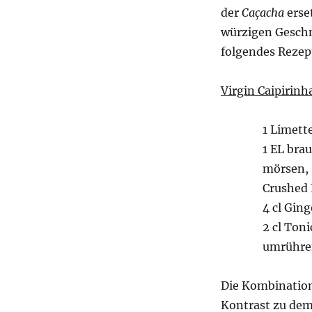
der
Caçacha
erse
würzigen Geschm
folgendes Rezep
Virgin Caipirinh
1 Limett
1 EL bra
mörsen,
Crushed 
4 cl Ging
2 cl Ton
umrühre
Die Kombination
Kontrast zu dem