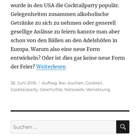
wurde in den USA die Cocktailparty populär.
Gelegenheiten zusammen alkoholische
Getränke zu sich zu nehmen oder generell
gesellige Anlässe zu feiern kannte man aber
schon von den Bällen an den Adelshöfen in
Europa. Warum also eine neue Form
entwickeln? Oder ist dies gar keine neue Form
der Feier?
Weiterlesen
Veröffentlicht
Schlagwörter
26. Juni 2016
Auftrag
,
Bar
,
buchen
,
Cocktail
,
am
Cocktailparty
,
Geschichte
,
Netzwerk
,
Vernetzung
SU
Suche
nach: