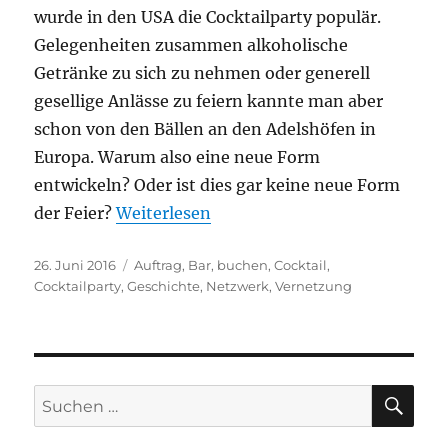
wurde in den USA die Cocktailparty populär.
Gelegenheiten zusammen alkoholische
Getränke zu sich zu nehmen oder generell
gesellige Anlässe zu feiern kannte man aber
schon von den Bällen an den Adelshöfen in
Europa. Warum also eine neue Form
entwickeln? Oder ist dies gar keine neue Form
der Feier?
Weiterlesen
Veröffentlicht
Schlagwörter
26. Juni 2016
Auftrag
,
Bar
,
buchen
,
Cocktail
,
am
Cocktailparty
,
Geschichte
,
Netzwerk
,
Vernetzung
SU
Suche
nach: